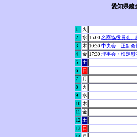
愛知県鍍
1
火
2
水
15:00
名商協役員会、
3
木
10:30
中央会 正副会
4
金
17:30
理事会・検定慰
5
土
6
日
7
月
8
火
9
水
10
木
11
金
12
土
13
日
14
月