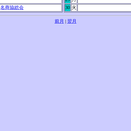
0
名商協総会
30
火
前月
|
翌月