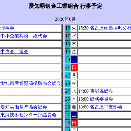
愛知県鍍金工業組合 行事予定
2026年6月
0
理事会
16
火
15:30
名古屋産業振興公
0
中小企業共済 総代会
17
水
18
木
0
中央会 総会
19
金
20
土
21
日
22
月
0
愛知県産業資源循環協会総会
23
火
24
水
14:00
職能協総会
25
木
16:00
総務委員会
0
愛知労働基準協会総会
26
金
18:00
名古屋中支部会
0
東海技術センター評議員会
27
土
28
日
29
月